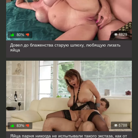
4829
80%
Довел до блаженства старую шлюху, любящую лизать
яйца
6788
83%
Яйца парня никогда не испытывали такого экстаза, как от