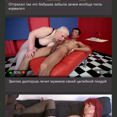
Оттрахал так что бабушка забыла зачем вообще пила
корвалол
7288
92%
Зрелая докторша лечит мужиков своей целебной пиздой