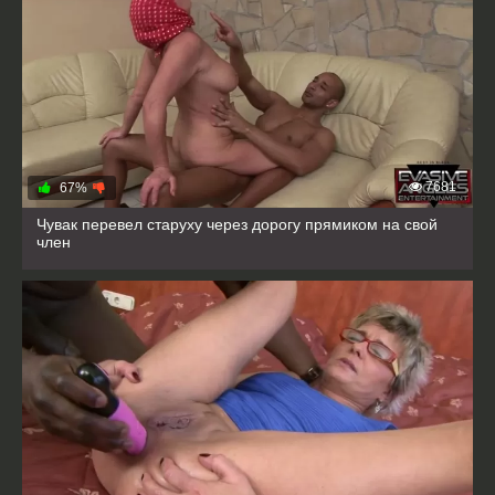
7681
67%
Чувак перевел старуху через дорогу прямиком на свой
член