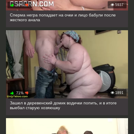
5937
70%
Сперма негра попадает на очки и лицо бабули после
жесткого анала
1891
71%
Зашел в деревенский домик водички попить, и в итоге
выебал старую хозяюшку