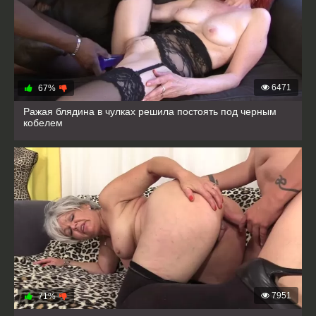
6471
67%
Ражая блядина в чулках решила постоять под черным
кобелем
7951
71%