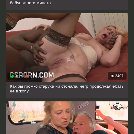
бабушкиного минета
3407
82%
Как бы громко старуха ни стонала, негр продолжал ебать
её в жопу