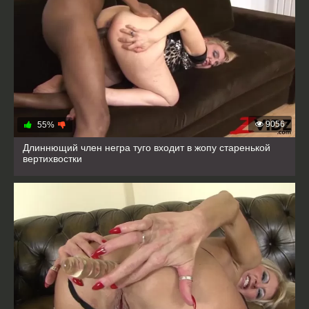
9056
55%
Длиннющий член негра туго входит в жопу старенькой
вертихвостки