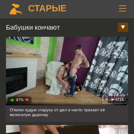
СТАРЫЕ
Бабушки кончают
4715
87%
Отвлек худую старуху от дел и нагло трахает её
волосатую дырочку