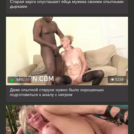
Старая карга опусташает яйца мужика своими опытными
дырками
5159
56%
Даже опытной старухе нужно было хорошенько
подготовиться к аналу с негром