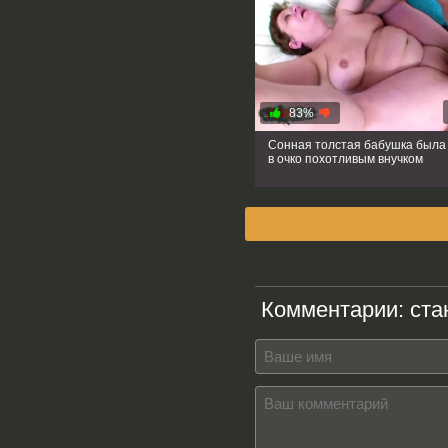
83%
Сонная толстая бабушка была
в очко похотливым внучком
Комментарии:
ста