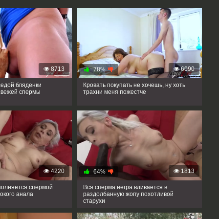
8713
6090
78%
седой бляденки
Кровать покупать не хочешь, ну хоть
свежей спермы
трахни меня пожестче
4220
1813
64%
полняется спермой
Вся сперма негра вливается в
бокого анала
раздолбанную жопу похотливой
старухи