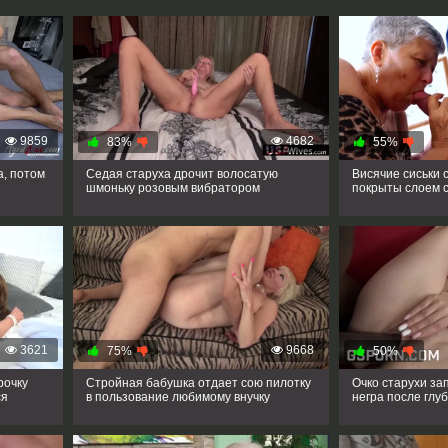
9859
4682
83%
55%
а, потом
Седая старуха дрочит волосатую
Висячие сиськи 
шмоньку розовым вибратором
покрыты слоем 
3621
9668
75%
50%
рочку
Стройная бабушка отдает сою пилотку
Очко старухи за
ся
в пользование любимому внучку
негра после глу