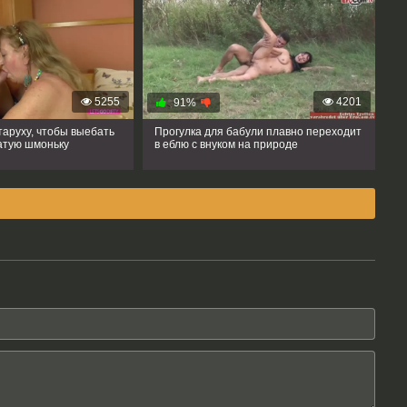
5255
4201
91%
таруху, чтобы выебать
Прогулка для бабули плавно переходит
атую шмоньку
в еблю с внуком на природе