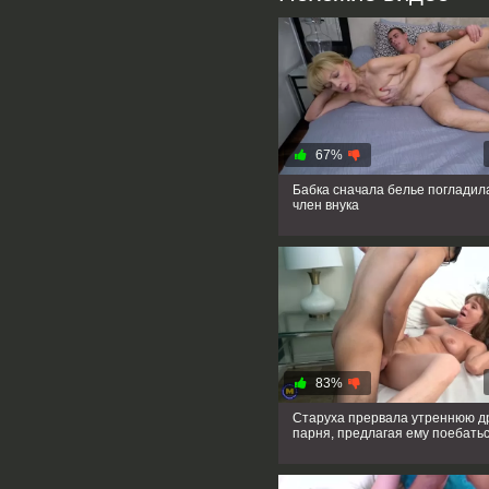
67%
Бабка сначала белье погладил
член внука
83%
Старуха прервала утреннюю д
парня, предлагая ему поебать