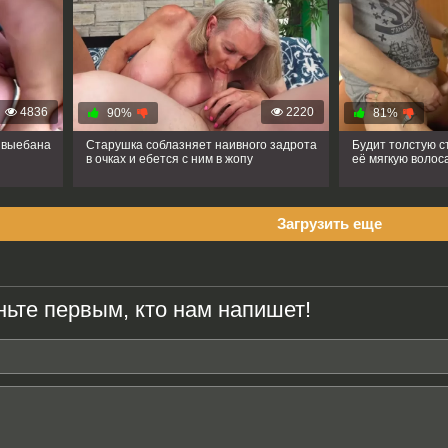
4836
2220
90%
81%
 выебана
Старушка соблазняет наивного задрота
Будит толстую с
в очках и ебется с ним в жопу
её мягкую волос
Загрузить еще
ньте первым, кто нам напишет!